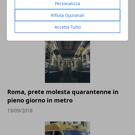
Personalizza
Rebibbia, detenuta uccide i suoi due
Rifiuta Opzionali
bambini gettandoli dalle scale
19/09/2018
Accetta Tutto
Roma, prete molesta quarantenne in
pieno giorno in metro
19/09/2018