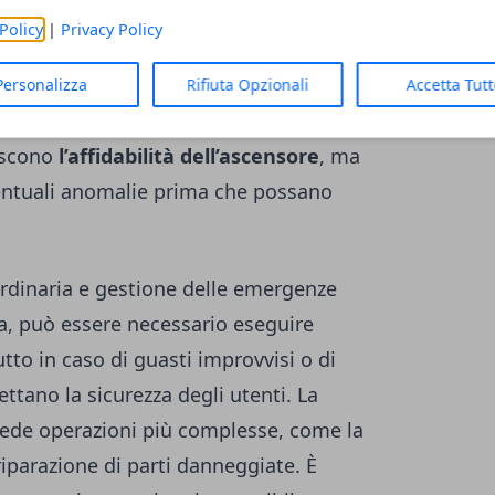
ni, cabina e dispositivi di sicurezza,
Policy
|
Privacy Policy
condizioni ottimali. Inoltre,
ogni due anni
ria effettuata da un organismo di controllo
Personalizza
Rifiuta Opzionali
Accetta Tut
tà dell’impianto alle normative di sicurezza.
tiscono
l’affidabilità dell’ascensore
, ma
entuali anomalie prima che possano
rdinaria e gestione delle emergenze
a, può essere necessario eseguire
utto in caso di guasti improvvisi o di
ano la sicurezza degli utenti. La
ede operazioni più complesse, come la
iparazione di parti danneggiate. È