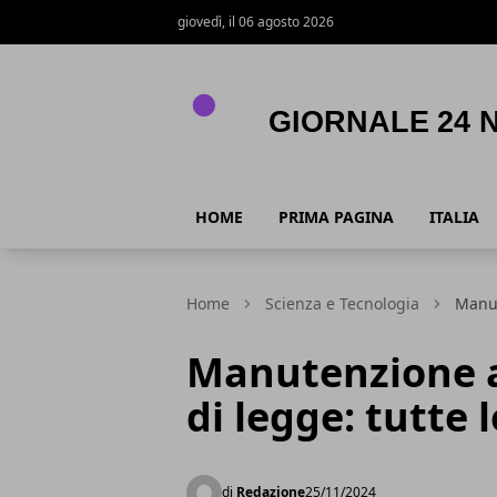
giovedì, il 06 agosto 2026
Giornale 24 News .it
HOME
PRIMA PAGINA
ITALIA
Home
Scienza e Tecnologia
Manut
Manutenzione a
di legge: tutte 
di
Redazione
25/11/2024