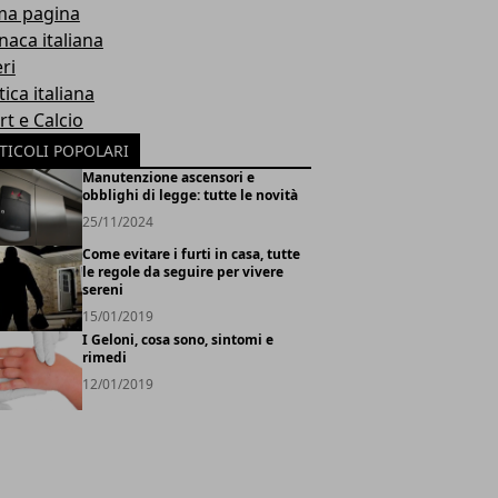
ma pagina
naca italiana
ri
tica italiana
rt e Calcio
TICOLI POPOLARI
Manutenzione ascensori e
obblighi di legge: tutte le novità
25/11/2024
Come evitare i furti in casa, tutte
le regole da seguire per vivere
sereni
15/01/2019
I Geloni, cosa sono, sintomi e
rimedi
12/01/2019