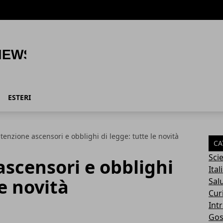
ESTERI
enzione ascensori e obblighi di legge: tutte le novità
CA
Sci
scensori e obblighi
Ital
le novità
Sal
Cur
Int
Gos