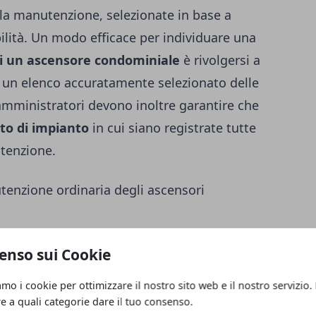
r la manutenzione, selezionate in base a
abilità. Un modo efficace per individuare una
i un ascensore condominiale
è rivolgersi a
e un elenco accuratamente selezionato delle
 amministratori devono inoltre garantire che
tto di impianto
in cui siano registrate tutte
utenzione.
tenzione ordinaria degli ascensori
rantire la sicurezza dell’ascensore, la
enso sui Cookie
re svolta con regolarità. Secondo la
i devono essere ispezionati
almeno ogni sei
amo i cookie per ottimizzare il nostro sito web e il nostro servizio.
 servono a verificare lo stato dei
re a quali categorie dare il tuo consenso.