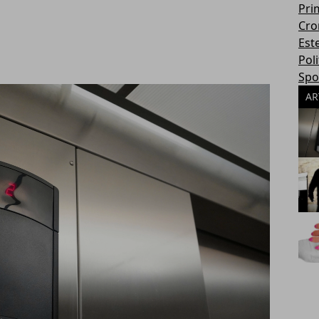
Pri
Cro
Este
Poli
Spo
AR