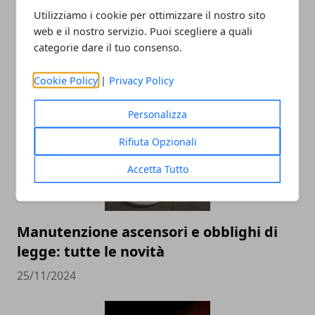
Utilizziamo i cookie per ottimizzare il nostro sito
web e il nostro servizio. Puoi scegliere a quali
categorie dare il tuo consenso.
ARTICOLI CORRELATI
Cookie Policy
|
Privacy Policy
Personalizza
Rifiuta Opzionali
Accetta Tutto
Manutenzione ascensori e obblighi di
legge: tutte le novità
25/11/2024