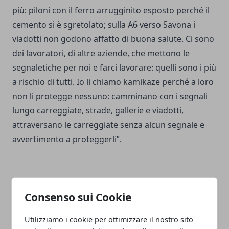
più: piloni con il ferro arrugginito esposto perché il
cemento si è sgretolato; sulla A6 verso Savona i
viadotti non godono affatto di buona salute. Ci sono
dei lavoratori, di altre aziende, che mettono le
segnaletiche per noi e farci lavorare: quelli sono i più
a rischio di tutti. Io li chiamo kamikaze perché a loro
non li protegge nessuno: camminano con i segnali
lungo carreggiate, strade, gallerie e viadotti,
attraversano le carreggiate senza alcun segnale e
avvertimento a proteggerli”.
Consenso sui Cookie
Facebook
Twitter
Whatsapp
Utilizziamo i cookie per ottimizzare il nostro sito