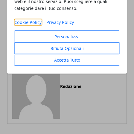
web e il nostro servizio. Puoi scegliere a quali
categorie dare il tuo consenso.
Articolo Precedente
Articolo Successivo
Cookie Policy
|
Privacy Policy
Roma, settantenne
Attacco in Yemen: morti 39
investita più volte: il
bambini e 59 feriti
Personalizza
conducente è in fuga
Rifiuta Opzionali
Accetta Tutto
Redazione