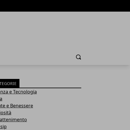
Cerca
TEGORIE
enza e Tecnologia
ia
ute e Benessere
iosità
rattenimento
sip