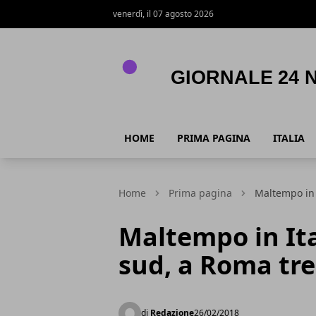
venerdì, il 07 agosto 2026
Giornale 24 News .it
HOME
PRIMA PAGINA
ITALIA
Home
Prima pagina
Maltempo in 
Maltempo in Ita
sud, a Roma tre
di
Redazione
26/02/2018