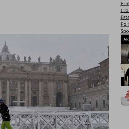
Pri
Cro
Este
Poli
Spo
AR