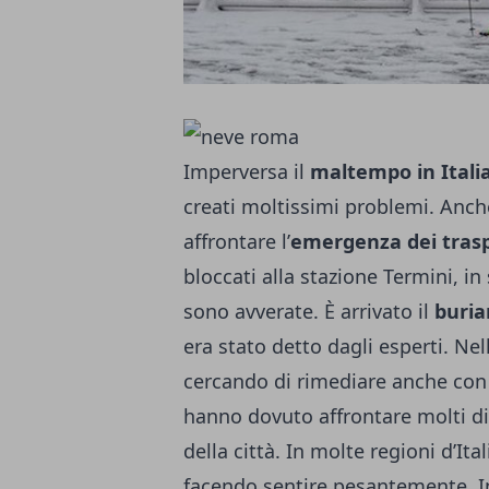
Imperversa il
maltempo in Itali
creati moltissimi problemi. Anc
affrontare l’
emergenza dei trasp
bloccati alla stazione Termini, in
sono avverate. È arrivato il
buria
era stato detto dagli esperti. Nell
cercando di rimediare anche con l
hanno dovuto affrontare molti dis
della città. In molte regioni d’Ital
facendo sentire pesantemente. In