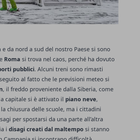
a
e da nord a sud del nostro Paese si sono
he
Roma
si trova nel caos, perché ha dovuto
orti pubblici
. Alcuni treni sono rimasti
 seguito al fatto che le previsioni meteo si
n
, il freddo proveniente dalla Siberia, come
a capitale si è attivato il
piano neve
,
a chiusura delle scuole, ma i cittadini
agi per spostarsi da una parte all’altra
ia i
disagi creati dal maltempo
si stanno
 Campania si incontrano difficoltà