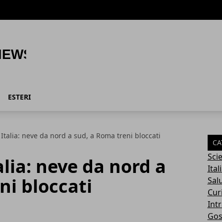
ESTERI
Italia: neve da nord a sud, a Roma treni bloccati
CA
Sci
lia: neve da nord a
Ital
ni bloccati
Sal
Cur
Int
Gos