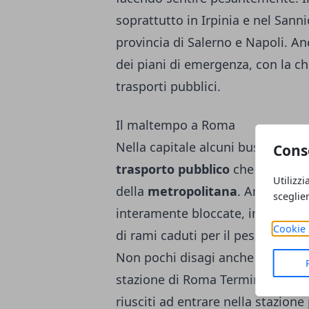
soprattutto in Irpinia e nel Sanni
provincia di Salerno e Napoli. Anc
dei piani di emergenza, con la ch
trasporti pubblici.
Il maltempo a Roma
Nella capitale alcuni bus Atac son
Cons
trasporto pubblico
che è continu
Utilizzi
della
metropolitana
. Anche le l
sceglie
interamente bloccate, in alcuni tr
Cookie 
di rami caduti per il peso della 
Non pochi disagi anche per chi ha
stazione di Roma Termini si sono 
riusciti ad entrare nella stazione