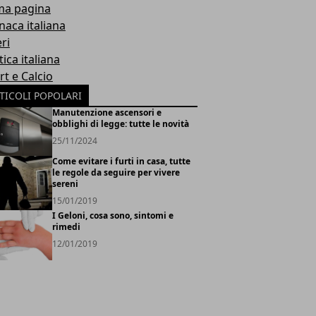
ma pagina
naca italiana
ri
tica italiana
rt e Calcio
TICOLI POPOLARI
Manutenzione ascensori e
obblighi di legge: tutte le novità
25/11/2024
Come evitare i furti in casa, tutte
le regole da seguire per vivere
sereni
15/01/2019
I Geloni, cosa sono, sintomi e
rimedi
12/01/2019