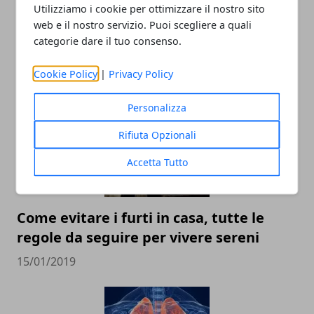
Utilizziamo i cookie per ottimizzare il nostro sito
web e il nostro servizio. Puoi scegliere a quali
categorie dare il tuo consenso.
ARTICOLI CORRELATI
Cookie Policy
|
Privacy Policy
Personalizza
Rifiuta Opzionali
Accetta Tutto
Come evitare i furti in casa, tutte le
regole da seguire per vivere sereni
15/01/2019