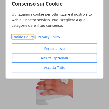
Consenso sui Cookie
Redazione
Utilizziamo i cookie per ottimizzare il nostro sito
web e il nostro servizio. Puoi scegliere a quali
categorie dare il tuo consenso.
Cookie Policy
|
Privacy Policy
Personalizza
Rifiuta Opzionali
ARTICOLI CORRELATI
Accetta Tutto