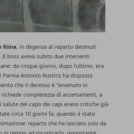
ò Riina
, in degenza al reparto detenuti
 Il boss aveva subito due interventi
ane: da cinque giorno, dopo l'ultimo, era
di Parma Antonio Rustico ha disposto
ento che il decesso è "avvenuto in
 richiede completezza di accertamenti, a
di salute del capo dei capi erano critiche già
ate circa 10 giorni fa, quando è stato
ianimazione: reparto che ha lasciato solo da
to in tempo ad incontrarlo, nonostante