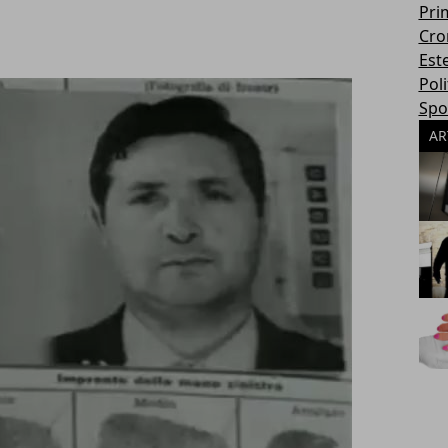
Pri
Cro
Este
Poli
Spo
AR