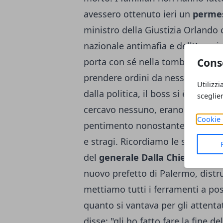
avessero ottenuto ieri un
permes
ministro della Giustizia Orlando 
nazionale antimafia e dell'Ammini
Cons
porta con sé nella tomba tanti se
prendere ordini da nessuno, a so
Utilizzi
dalla politica, il boss si è più v
sceglie
cercavo nessuno, erano loro a ce
Cookie 
pentimento nonostante le
26 co
e stragi. Ricordiamo le sue confes
del
generale Dalla Chiesa
: "Qua
nuovo prefetto di Palermo, distru
mettiamo tutti i ferramenti a pos
quanto si vantava per gli attentat
disse: "gli ho fatto fare la fine d