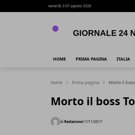
venerdì, il 07 agosto 2026
Giornale 24 News .it
HOME
PRIMA PAGINA
ITALIA
Home
Prima pagina
Morto il boss
Morto il boss To
di
Redazione
17/11/2017