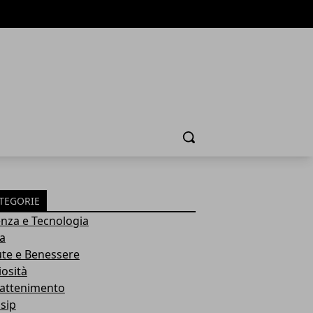
Cerca
TEGORIE
enza e Tecnologia
ia
ute e Benessere
iosità
rattenimento
sip