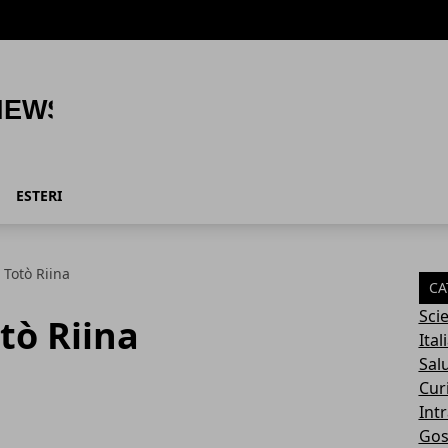
ESTERI
 Totò Riina
CA
Sci
tò Riina
Ital
Sal
Cur
Int
Gos