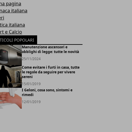
ma pagina
naca italiana
ri
tica italiana
rt e Calcio
TICOLI POPOLARI
Manutenzione ascensori e
obblighi di legge: tutte le novità
25/11/2024
Come evitare i furti in casa, tutte
le regole da seguire per vivere
sereni
15/01/2019
I Geloni, cosa sono, sintomi e
rimedi
12/01/2019